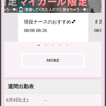
現役ナースのおすすめ💕
🍼溜
08/08 08:26
08/07
MORE
週間出勤表
8月8日(
土
)
-